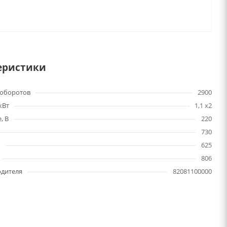
еристики
 оборотов
2900
кВт
1,1 x2
, В
220
730
м
625
806
одителя
82081100000