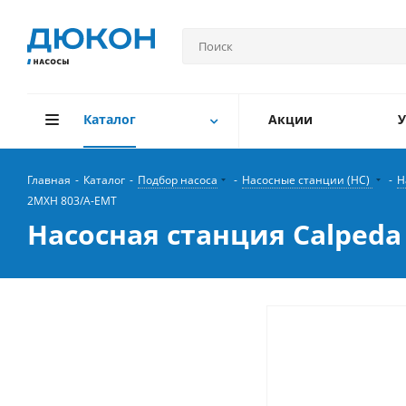
Каталог
Акции
У
Главная
-
Каталог
-
Подбор насоса
-
Насосные станции (НС)
-
Н
2MXH 803/A-EMT
Насосная станция Calpeda