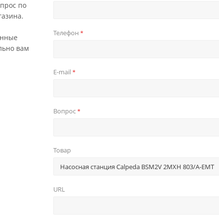
прос по
газина.
Телефон
*
анные
льно вам
E-mail
*
Вопрос
*
Товар
URL