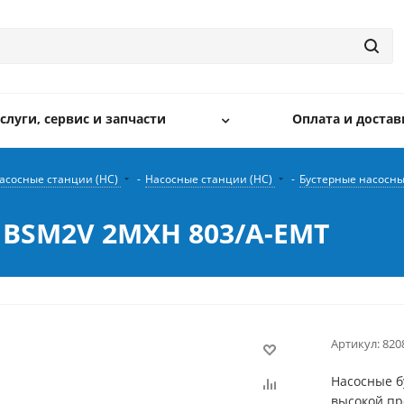
слуги, сервис и запчасти
Оплата и достав
асосные станции (НС)
-
Насосные станции (НС)
-
Бустерные насосны
 BSM2V 2MXH 803/A-EMT
Артикул:
820
Насосные б
высокой пр