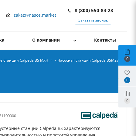
8 (800) 550-83-28
zakaz@nasos.market
Заказать звонок
ка
О компании
Контакты
0
е станции Calpeda BS MXH
-
Насосная станция Calpeda BSM2V
0
0
81100000
устерные станции Calpeda BS характеризуются
оизводительностью и простотой управления.