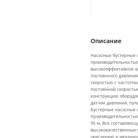
Описание
Насосные бустерные 
производительностью
высокоэффективное а
постоянного давления
скоростью с частотны
постоянной скоростью
конструкцию оборудо
датчик давления, пу
Бустерные насосные 
производительностью 
95 м. Все составляющ
высококачественных м
окислению и механич