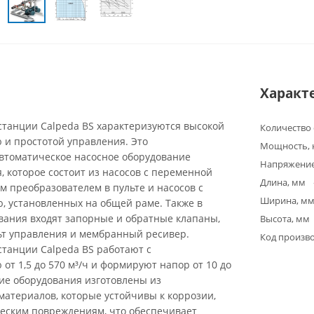
Характ
станции Calpeda BS характеризуются высокой
Количество
 и простотой управления. Это
Мощность, 
втоматическое насосное оборудование
Напряжение
, которое состоит из насосов с переменной
Длина, мм
м преобразователем в пульте и насосов с
Ширина, м
, установленных на общей раме. Также в
вания входят запорные и обратные клапаны,
Высота, мм
льт управления и мембранный ресивер.
Код произв
станции Calpeda BS работают с
от 1,5 до 570 м³/ч и формируют напор от 10 до
ие оборудования изготовлены из
атериалов, которые устойчивы к коррозии,
еским повреждениям, что обеспечивает