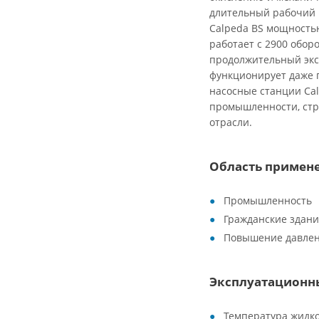
длительный рабочий 
Calpeda BS мощностью
работает с 2900 обор
продолжительный экс
функционирует даже 
насосные станции Ca
промышленности, стр
отрасли.
Область примен
Промышленность
Гражданские здан
Повышение давле
Эксплуатационн
Температура жидко