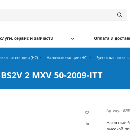
слуги, сервис и запчасти
Оплата и достав
асосные станции (НС)
-
Насосные станции (НС)
-
Бустерные насосны
BS2V 2 MXV 50-2009-ITT
Артикул:
825
Насосные б
высокой пр