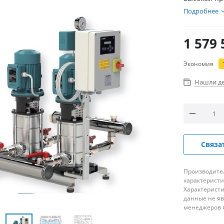
Подробнее
1 579 
Экономия
Нашли д
Связа
Производител
характеристи
Характеристи
данные не я
менеджеров 