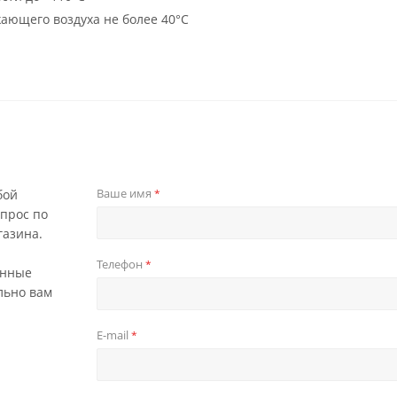
ающего воздуха не более 40°C
Ваше имя
бой
*
прос по
газина.
Телефон
*
анные
льно вам
E-mail
*