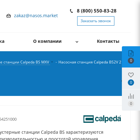
8 (800) 550-83-28
zakaz@nasos.market
Заказать звонок
ка
О компании
Контакты
0
е станции Calpeda BS MXV
-
Насосная станция Calpeda BS2V 2 MXV
0
0
54251000
устерные станции Calpeda BS характеризуются
оизводительностью и простотой управления.