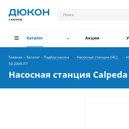
Каталог
Акции
У
Главная
-
Каталог
-
Подбор насоса
-
Насосные станции (НС)
-
Н
50-2009-ITT
Насосная станция Calpeda 