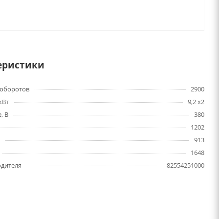
еристики
 оборотов
2900
кВт
9,2 x2
, В
380
1202
м
913
1648
одителя
82554251000