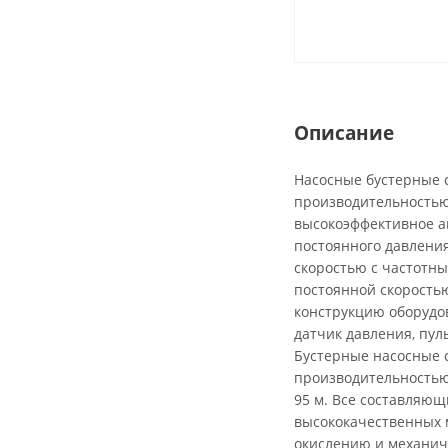
Описание
Насосные бустерные 
производительностью
высокоэффективное а
постоянного давления
скоростью с частотны
постоянной скоростью
конструкцию оборудо
датчик давления, пу
Бустерные насосные 
производительностью 
95 м. Все составляющ
высококачественных м
окислению и механич