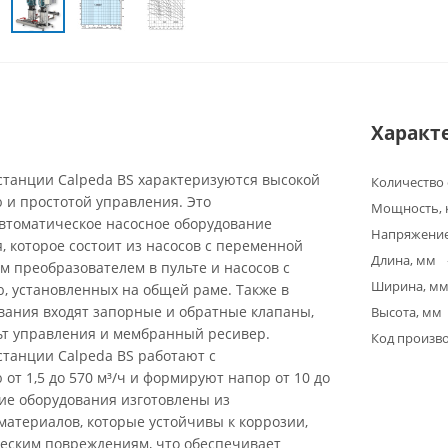
Характ
станции Calpeda BS характеризуются высокой
Количество
 и простотой управления. Это
Мощность, 
втоматическое насосное оборудование
Напряжение
, которое состоит из насосов с переменной
Длина, мм
м преобразователем в пульте и насосов с
Ширина, м
, установленных на общей раме. Также в
вания входят запорные и обратные клапаны,
Высота, мм
льт управления и мембранный ресивер.
Код произв
станции Calpeda BS работают с
от 1,5 до 570 м³/ч и формируют напор от 10 до
ие оборудования изготовлены из
атериалов, которые устойчивы к коррозии,
еским повреждениям, что обеспечивает