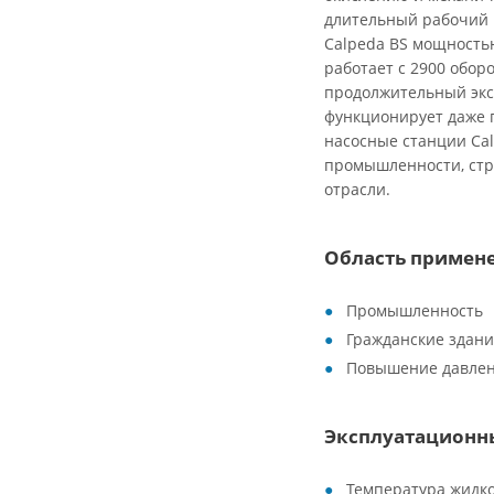
длительный рабочий 
Calpeda BS мощностью
работает с 2900 обор
продолжительный экс
функционирует даже 
насосные станции Ca
промышленности, стр
отрасли.
Область примен
Промышленность
Гражданские здан
Повышение давле
Эксплуатационн
Температура жидко