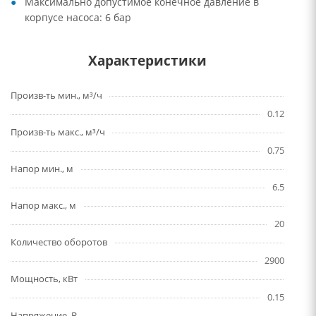
Максимально допустимое конечное давление в
корпусе насоса: 6 бар
Характеристики
Произв-ть мин., м³/ч
0.12
Произв-ть макс., м³/ч
0.75
Напор мин., м
6.5
Напор макс., м
20
Количество оборотов
2900
Мощность, кВт
0.15
Напряжение, В