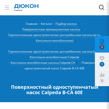
Главная
-
Каталог
-
Подбор насоса
-
Поверхностные промышленные насосы
-
Горизонтальные одноступенчатые центробежные насосы (в т.ч.
Консольно-моноблочные)
-
0
Горизонтальные одноступенчатые центробежные насосы (в т.ч.
Консольно-моноблочные) Calpeda
-
Консольно-моноблочные насосы Calpeda CA
-
Поверхностный
0
одноступенчатый насос Calpeda B-CA 60E
0
Поверхностный одноступенчатый
насос Calpeda B-CA 60E