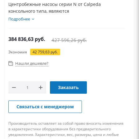
Центробежные насосы серии N от Calpeda
консольного типа, являются
многофункциональными...
Подробнее
384 836,63
руб.
427 596,26
руб.
Экономия
42 759,63
руб.
Нашли дешевле?
Заказать
Связаться с менеджером
Производитель оставляет за собой право вносить изменения
в характеристики оборудования без предварительного
уведомления. Характеристики, вес, размеры, цена и любые