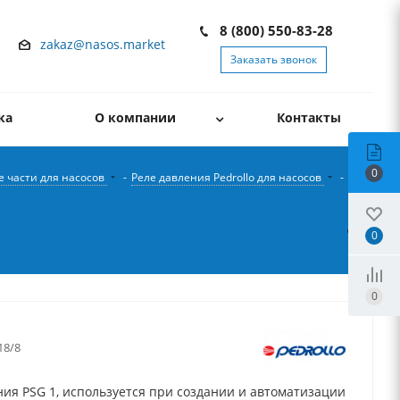
8 (800) 550-83-28
zakaz@nasos.market
Заказать звонок
ка
О компании
Контакты
0
е части для насосов
-
Реле давления Pedrollo для насосов
-
Реле
0
0
18/8
ния PSG 1, используется при создании и автоматизации