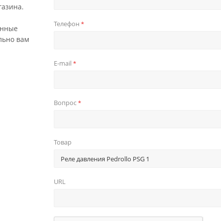
газина.
Телефон
*
анные
льно вам
E-mail
*
Вопрос
*
Товар
URL