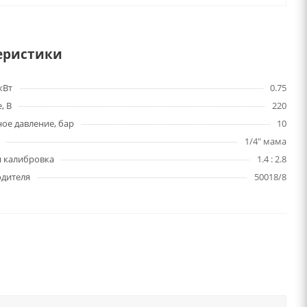
еристики
кВт
0.75
, В
220
ое давление, бар
10
1/4" мама
я калибровка
1.4 : 2.8
одителя
50018/8