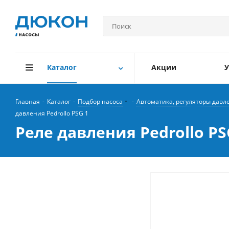
Каталог
Акции
У
Главная
-
Каталог
-
Подбор насоса
-
Автоматика, регуляторы давле
давления Pedrollo PSG 1
Реле давления Pedrollo PS