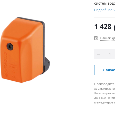
систем вод
Подробнее
1 428
Нашли д
Связа
Производител
характеристи
Характеристи
данные не я
менеджеров 