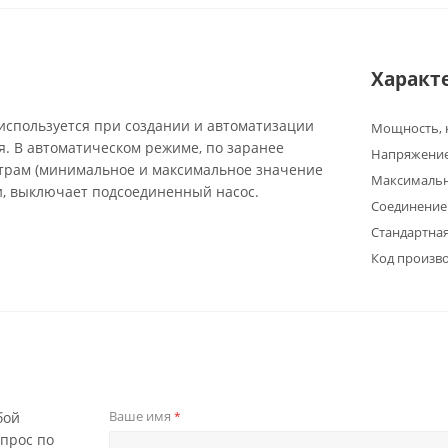
Характ
 используется при создании и автоматизации
Мощность, 
. В автоматическом режиме, по заранее
Напряжение
рам (минимальное и максимальное значение
Максимальн
и, выключает подсоединенный насос.
Соединение
Стандартна
Код произв
Ваше имя
бой
*
прос по