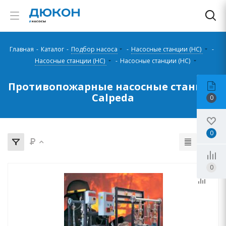
Главная
-
Каталог
-
Подбор насоса
-
Насосные станции (НС)
-
Насосные станции (НС)
-
Насосные станции (НС)
Противопожарные насосные станции
Calpeda
0
0
0